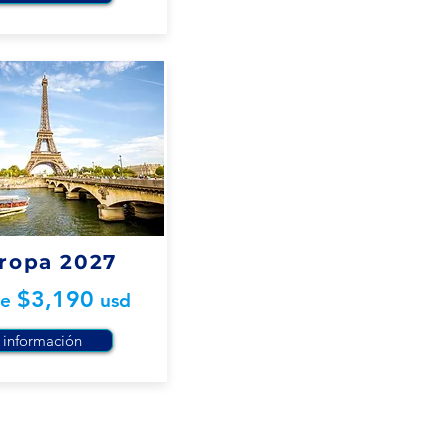
ropa 2027
$3,19
0
de
usd
información