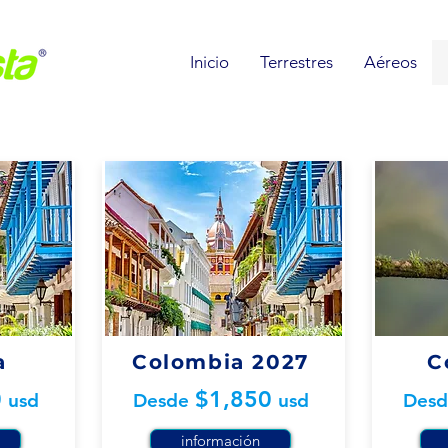
Inicio
Terrestres
Aéreos
a
Colombia 2027
C
0
$1,850
usd
Desde
usd
Des
información