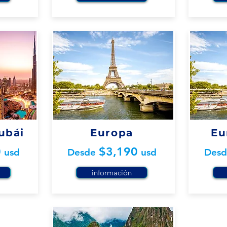
ubái
Europa
Eu
0
$3,19
0
usd
Desde
usd
Des
información