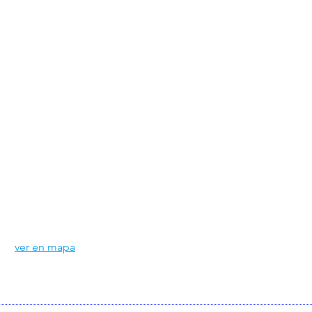
Plaza Ankara local # 10
Pedro Rosales de León 7143
Fuentes del Valle, Cd. Juárez
ver en mapa