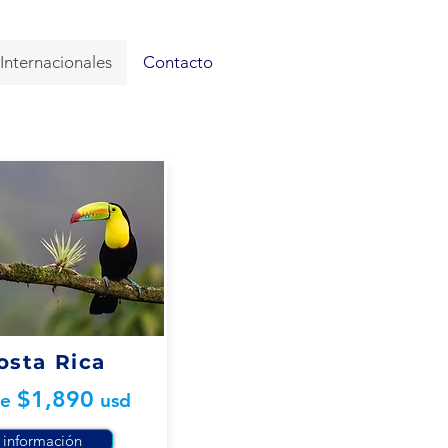
Internacionales
Contacto
osta Rica
$1,89
0
de
usd
información