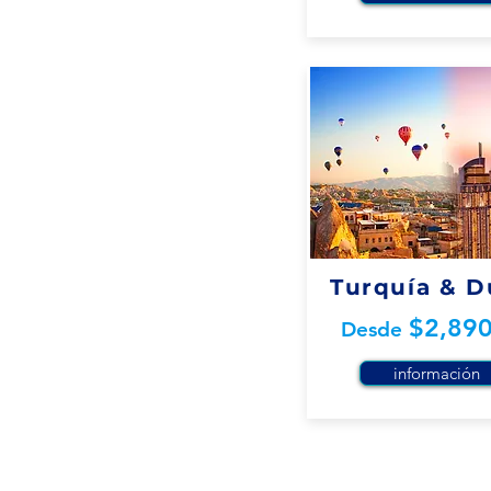
Turquía & D
$2,8
9
Desde
información