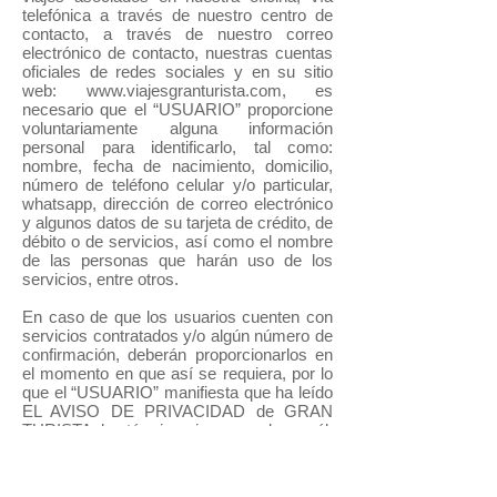
telefónica a través de nuestro centro de
contacto, a través de nuestro correo
electrónico de contacto, nuestras cuentas
oficiales de redes sociales y en su sitio
web: www.viajesgranturista.com, es
necesario que el “USUARIO” proporcione
voluntariamente alguna información
personal para identificarlo, tal como:
nombre, fecha de nacimiento, domicilio,
número de teléfono celular y/o particular,
whatsapp, dirección de correo electrónico
y algunos datos de su tarjeta de crédito, de
débito o de servicios, así como el nombre
de las personas que harán uso de los
servicios, entre otros.
En caso de que los usuarios cuenten con
servicios contratados y/o algún número de
confirmación, deberán proporcionarlos en
el momento en que así se requiera, por lo
que el “USUARIO” manifiesta que ha leído
EL AVISO DE PRIVACIDAD de GRAN
TURISTA, los términos incorporados en él,
y está de acuerdo en que los términos de
tal política son razonables. El “USUARIO”
consiente en que su información personal