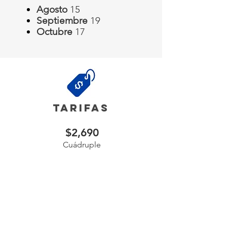
Agosto
15
Septiembre
19
Octubre
17
tarifas
$2,690
Cuádruple
$2,900
Triple
$3,000
Doble