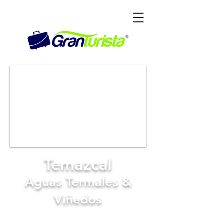
Temazcal
Aguas Termales &
Viñedos