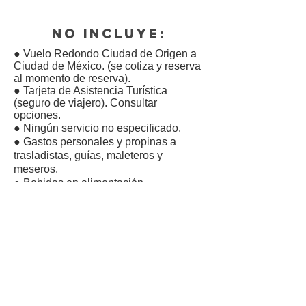
NO INCLUYE:
● Vuelo Redondo Ciudad de Origen a
Ciudad de México.
(se cotiza y reserva
al momento de reserva).
●
Tarjeta de Asistencia Turística
(seguro de viajero). Consultar
opciones.
●
Ningún servicio no especificado.
●
Gastos personales y propinas a
trasladistas, guías, maleteros y
meseros.
●
Bebidas en alimentación.
●
Entradas a los Parques Nacionales
15.00 USD c/u Arenal y Monteverde.
INCLUYE:
Boleto de avión México – San José –
México.
Traslado regular aeropuerto – hotel –