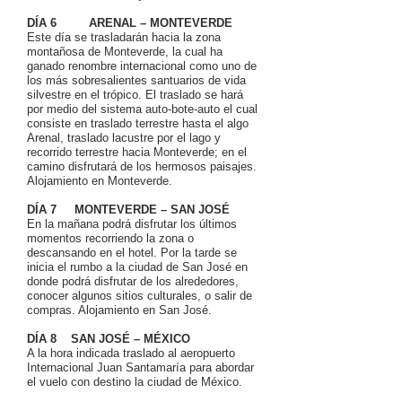
DÍA 6 ARENAL – MONTEVERDE
Este día se trasladarán hacia la zona
montañosa de Monteverde, la cual ha
ganado renombre internacional como uno de
los más sobresalientes santuarios de vida
silvestre en el trópico. El traslado se hará
por medio del sistema auto-bote-auto el cual
consiste en traslado terrestre hasta el algo
Arenal, traslado lacustre por el lago y
recorrido terrestre hacia Monteverde; en el
camino disfrutará de los hermosos paisajes.
Alojamiento en Monteverde.
DÍA 7 MONTEVERDE – SAN JOSÉ
En la mañana podrá disfrutar los últimos
momentos recorriendo la zona o
descansando en el hotel. Por la tarde se
inicia el rumbo a la ciudad de San José en
donde podrá disfrutar de los alrededores,
conocer algunos sitios culturales, o salir de
compras. Alojamiento en San José.
DÍA 8 SAN JOSÉ – MÉXICO
A la hora indicada traslado al aeropuerto
Internacional Juan Santamaría para abordar
el vuelo con destino la ciudad de México.