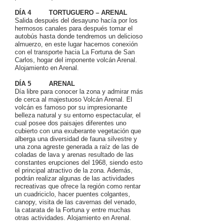
DÍA 4 TORTUGUERO – ARENAL
Salida después del desayuno hacía por los
hermosos canales para después tomar el
autobús hasta donde tendremos un delicioso
almuerzo, en este lugar hacemos conexión
con el transporte hacia La Fortuna de San
Carlos, hogar del imponente volcán Arenal.
Alojamiento en Arenal.
DÍA 5 ARENAL
Día libre para conocer la zona y admirar más
de cerca al majestuoso Volcán Arenal. El
volcán es famoso por su impresionante
belleza natural y su entorno espectacular, el
cual posee dos paisajes diferentes uno
cubierto con una exuberante vegetación que
alberga una diversidad de fauna silvestre y
una zona agreste generada a raíz de las de
coladas de lava y arenas resultado de las
constantes erupciones del 1968, siendo esto
el principal atractivo de la zona. Además,
podrán realizar algunas de las actividades
recreativas que ofrece la región como rentar
un cuadriciclo, hacer puentes colgantes,
canopy, visita de las cavernas del venado,
la catarata de la Fortuna y entre muchas
otras actividades. Alojamiento en Arenal.