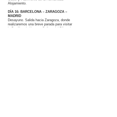
Alojamiento.
DÍA 16: BARCELONA – ZARAGOZA –
MADRID
Desayuno. Salida hacia Zaragoza, donde
realizaremos una breve parada para visitar
la Basílica de Nuestra Señora del Pilar, el
templo mariano más antiguo del
cristianismo. Luego, continuaremos hacia
Madrid. Alojamiento.
DÍA 17: MADRID – MÉXICO
Desayuno. A la hora indicada, traslado al
aeropuerto para tomar el vuelo de regreso a
la Ciudad de México.
INCLUYE:
● Vuelo redondo
México – Madrid /
Madrid - México.