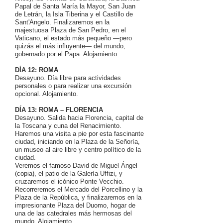
Papal de Santa María la Mayor, San Juan
de Letrán, la Isla Tiberina y el Castillo de
Sant'Angelo. Finalizaremos en la
majestuosa Plaza de San Pedro, en el
Vaticano, el estado más pequeño —pero
quizás el más influyente— del mundo,
gobernado por el Papa. Alojamiento.
DÍA 12: ROMA
Desayuno. Día libre para actividades
personales o para realizar una excursión
opcional. Alojamiento.
DÍA 13: ROMA – FLORENCIA
Desayuno. Salida hacia Florencia, capital de
la Toscana y cuna del Renacimiento.
Haremos una visita a pie por esta fascinante
ciudad, iniciando en la Plaza de la Señoría,
un museo al aire libre y centro político de la
ciudad.
Veremos el famoso David de Miguel Ángel
(copia), el patio de la Galería Uffizi, y
cruzaremos el icónico Ponte Vecchio.
Recorreremos el Mercado del Porcellino y la
Plaza de la República, y finalizaremos en la
impresionante Plaza del Duomo, hogar de
una de las catedrales más hermosas del
mundo. Alojamiento.