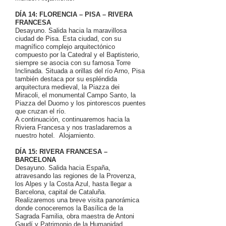
DÍA 14: FLORENCIA – PISA – RIVERA
FRANCESA
Desayuno. Salida hacia la maravillosa
ciudad de Pisa. Esta ciudad, con su
magnífico complejo arquitectónico
compuesto por la Catedral y el Baptisterio,
siempre se asocia con su famosa Torre
Inclinada. Situada a orillas del río Arno, Pisa
también destaca por su espléndida
arquitectura medieval, la Piazza dei
Miracoli, el monumental Campo Santo, la
Piazza del Duomo y los pintorescos puentes
que cruzan el río.
A continuación, continuaremos hacia la
Riviera Francesa y nos trasladaremos a
nuestro hotel. Alojamiento.
DÍA 15: RIVERA FRANCESA –
BARCELONA
Desayuno. Salida hacia España,
atravesando las regiones de la Provenza,
los Alpes y la Costa Azul, hasta llegar a
Barcelona, capital de Cataluña.
Realizaremos una breve visita panorámica
donde conoceremos la Basílica de la
Sagrada Familia, obra maestra de Antoni
Gaudí y Patrimonio de la Humanidad