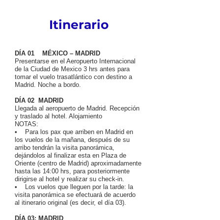
Itinerario
DÍA 01 MÉXICO – MADRID
Presentarse en el Aeropuerto Internacional
de la Ciudad de Mexico 3 hrs antes para
tomar el vuelo trasatlántico con destino a
Madrid. Noche a bordo.
DÍA 02 MADRID
Llegada al aeropuerto de Madrid. Recepción
y traslado al hotel. Alojamiento
NOTAS:
• Para los pax que arriben en Madrid en
los vuelos de la mañana, después de su
arribo tendrán la visita panorámica,
dejándolos al finalizar esta en Plaza de
Oriente (centro de Madrid) aproximadamente
hasta las 14:00 hrs, para posteriormente
dirigirse al hotel y realizar su check-in.
• Los vuelos que lleguen por la tarde: la
visita panorámica se efectuará de acuerdo
al itinerario original (es decir, el día 03).
DÍA 03: MADRID