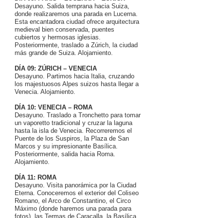
Desayuno. Salida temprana hacia Suiza,
donde realizaremos una parada en Lucerna.
Esta encantadora ciudad ofrece arquitectura
medieval bien conservada, puentes
cubiertos y hermosas iglesias.
Posteriormente, traslado a Zúrich, la ciudad
más grande de Suiza. Alojamiento.
DÍA 09: ZÚRICH – VENECIA
Desayuno. Partimos hacia Italia, cruzando
los majestuosos Alpes suizos hasta llegar a
Venecia. Alojamiento.
DÍA 10: VENECIA – ROMA
Desayuno. Traslado a Tronchetto para tomar
un vaporetto tradicional y cruzar la laguna
hasta la isla de Venecia. Recorreremos el
Puente de los Suspiros, la Plaza de San
Marcos y su impresionante Basílica.
Posteriormente, salida hacia Roma.
Alojamiento.
DÍA 11: ROMA
Desayuno. Visita panorámica por la Ciudad
Eterna. Conoceremos el exterior del Coliseo
Romano, el Arco de Constantino, el Circo
Máximo (donde haremos una parada para
fotos), las Termas de Caracalla, la Basílica