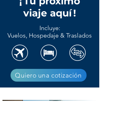
¡
Tu
próximo
viaje aquí
!
Incluye:
Vuelos, Hospedaje & Traslados
Quiero una cotización
Traslados
Hotel
-
Aeropuerto