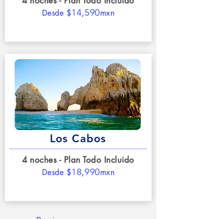
4 noches - Plan Todo Incluido
14,590
D
esde $
mxn
Los Cabos
4 noches - Plan Todo Incluido
18,990
D
esde $
mxn