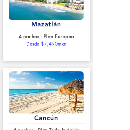
Mazatlán
4 noches - Plan Europeo
7,490
D
esde $
mxn
Cancún