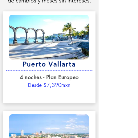
de cambios y meses sin intereses.
Puerto Vallarta
4 noches - Plan Europeo
7,390
D
esde $
mxn