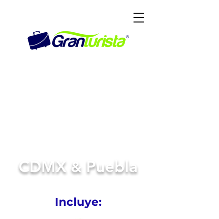
CDMX
Puebla
&
Incluye: