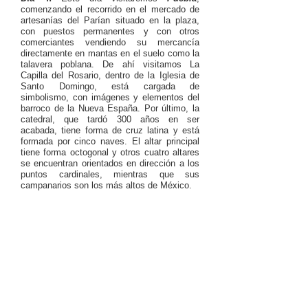
comenzando el recorrido en el mercado de
artesanías del Parían situado en la plaza,
con puestos permanentes y con otros
comerciantes vendiendo su mercancía
directamente en mantas en el suelo como la
talavera poblana. De ahí visitamos La
Capilla del Rosario, dentro de la Iglesia de
Santo Domingo, está cargada de
simbolismo, con imágenes y elementos del
barroco de la Nueva España. Por último, la
catedral, que tardó 300 años en ser
acabada, tiene forma de cruz latina y está
formada por cinco naves. El altar principal
tiene forma octogonal y otros cuatro altares
se encuentran orientados en dirección a los
puntos cardinales, mientras que sus
campanarios son los más altos de México.
También podrás visitar
Cholula
, cuya
pirámide es considerada la más grande del
país (cada uno de sus lados tiene 400
metros de longitud). A continuación,
proseguiremos hasta la iglesia de Santa
María de Tonantzintla, donde podrás ver el
trabajo tradicional más sorprendente
Día 5:
Mañana libre, nos preparamos para
ser trasladados al aeropuerto y regresar a