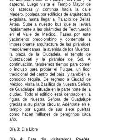
catedral. Luego visita el Templo Mayor de
los aztecas y continúa hacia la calle
Madero, poblada por edificios de arquitectura
exquisita, hasta llegar al Palacio de Bellas
Artes. Sube a nuestro bus que te llevará
rápidamente a las pirámides de Teotihuacán
en el Valle de México. Pasea por este
yacimiento precolombino y contempla la
impresionante arquitectura de las pirámides
mesoamericanas, la avenida de los Muertos,
la plaza de la Ciudadela, el templo de
Quetzalcoatl y la pirámide del Sol. A
continuación, tendremos tiempo para comer
o incluso para probar el Pulque, un licor
tradicional del centro del país, y también el
conocido tequila. De regreso a Ciudad de
México, visita la Basílica de Nuestra Señora
de Guadalupe, situada en la parte norte de la
ciudad. Todo el edificio está centrado en la
figura de Nuestra Señora de Guadalupe
gracias a su planta circular. Adéntrate en el
templo por alguna de sus siete puertas
como hacen millones de peregrinos cada
año.
Día 3:
Día Libre
Día 4:
Este día visitaremos
Puebla
,